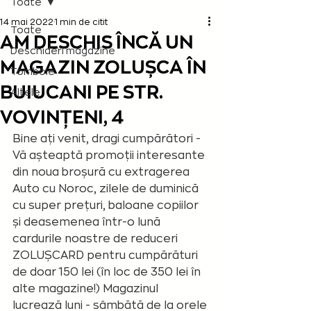
Toate
14 mai 2022
1 min de citit
Toate
AM DESCHIS ÎNCĂ UN
Deschideri magazine
MAGAZIN ZOLUȘCA ÎN
Tombole
BUIUCANI PE STR.
Altele
VOVINȚENI, 4
Bine ați venit, dragi cumpărători - 
Vă așteaptă promoții interesante 
din noua broșură cu extragerea 
Auto cu Noroc, zilele de duminică 
cu super prețuri, baloane copiilor 
și deasemenea într-o lună 
cardurile noastre de reduceri 
ZOLUȘCARD pentru cumpărături 
de doar 150 lei (în loc de 350 lei în 
alte magazine!) Magazinul 
lucrează luni - sâmbătă de la orele 